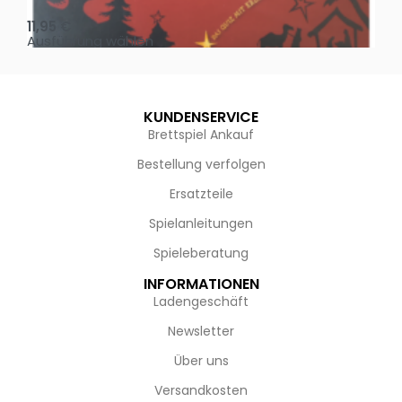
11,95
€
4,
Ausführung wählen
Au
KUNDENSERVICE
Brettspiel Ankauf
Bestellung verfolgen
Ersatzteile
Spielanleitungen
Spieleberatung
INFORMATIONEN
Ladengeschäft
Newsletter
Über uns
Versandkosten