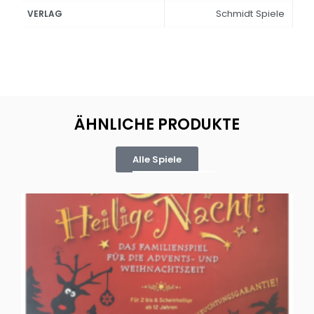
Schmidt Spiele
VERLAG
ÄHNLICHE PRODUKTE
Alle Spiele
Oh, heilige Nacht!
2 D