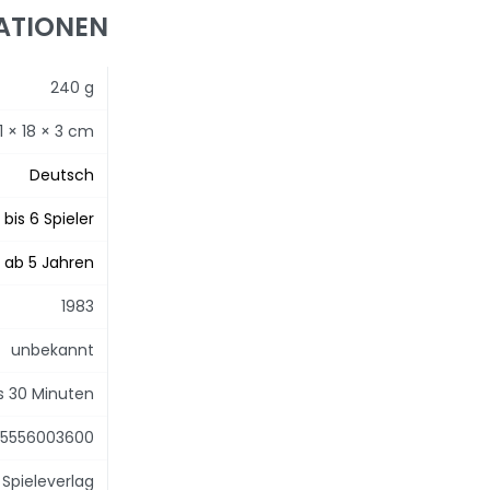
ATIONEN
240 g
11 × 18 × 3 cm
Deutsch
 bis 6 Spieler
ab 5 Jahren
1983
unbekannt
is 30 Minuten
5556003600
Spieleverlag