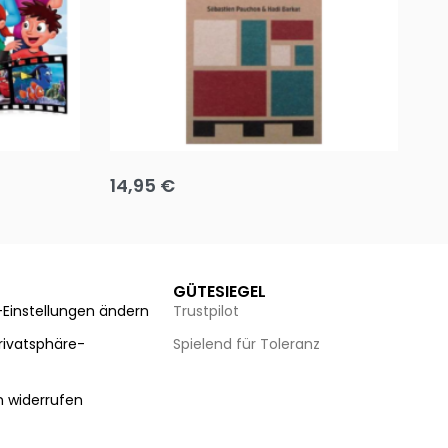
Team up
Ha
14,95
€
8
Ausführung wählen
Au
GÜTESIEGEL
-Einstellungen ändern
Trustpilot
Privatsphäre-
Spielend für Toleranz
n
n widerrufen