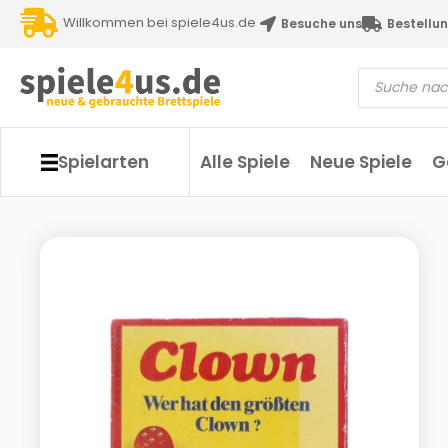
Willkommen bei spiele4us.de
Besuche uns
Bestellun
Spielarten
Alle Spiele
Neue Spiele
G