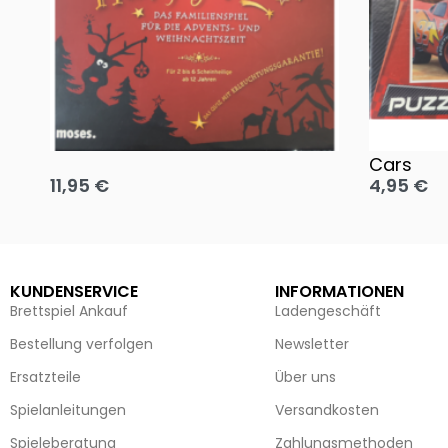
Oh, heilige Nacht!
2 Disney 
Cars
11,95
€
4,95
€
Ausführung wählen
Ausführun
KUNDENSERVICE
INFORMATIONEN
Brettspiel Ankauf
Ladengeschäft
Bestellung verfolgen
Newsletter
Ersatzteile
Über uns
Spielanleitungen
Versandkosten
Spieleberatung
Zahlungsmethoden