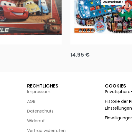
Ausverkauft
Puzzle 35 Teile Minnie +
Disney Guess the Film
14,95
€
g wählen
Ausführung wählen
RECHTLICHES
COOKIES
Impressum
Privatsphäre
AGB
Historie der 
Einstellunge
Datenschutz
Einwilligunge
Widerruf
Vertrag widerrufen