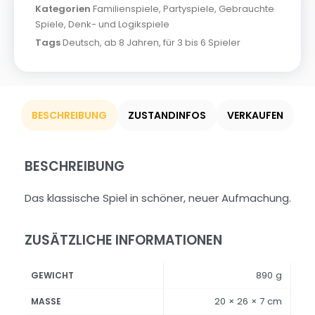
Kategorien
Familienspiele
,
Partyspiele
,
Gebrauchte
Spiele
,
Denk- und Logikspiele
Tags
Deutsch
,
ab 8 Jahren
,
für 3 bis 6 Spieler
BESCHREIBUNG
ZUSTANDINFOS
VERKAUFEN
BESCHREIBUNG
Das klassische Spiel in schöner, neuer Aufmachung.
ZUSÄTZLICHE INFORMATIONEN
890 g
GEWICHT
20 × 26 × 7 cm
MASSE