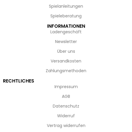
Spielanleitungen
Spieleberatung
INFORMATIONEN
Ladengeschäft
Newsletter
Über uns
Versandkosten
Zahlungsmethoden
RECHTLICHES
Impressum
AGB
Datenschutz
Widerruf
Vertrag widerrufen