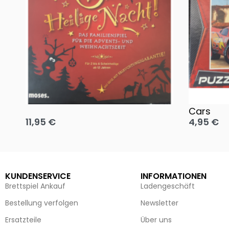
Oh, heilige Nacht!
2 Disney 
Cars
11,95
€
4,95
€
Ausführung wählen
Ausführun
KUNDENSERVICE
INFORMATIONEN
Brettspiel Ankauf
Ladengeschäft
Bestellung verfolgen
Newsletter
Ersatzteile
Über uns