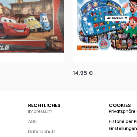
Ausverkauft
Puzzle 35 Teile Minnie +
Disney Guess the Film
14,95
€
g wählen
Ausführung wählen
RECHTLICHES
COOKIES
Impressum
Privatsphäre
AGB
Historie der 
Einstellunge
Datenschutz