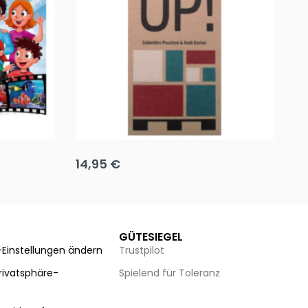
Team up
Ha
14,95
€
8
Ausführung wählen
Au
GÜTESIEGEL
-Einstellungen ändern
Trustpilot
Privatsphäre-
Spielend für Toleranz
n