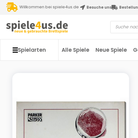
Willkommen bei spiele4us.de
Besuche uns
Bestellun
Spielarten
Alle Spiele
Neue Spiele
G