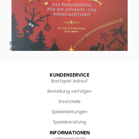
Oh, heilige Nacht!
2 D
11,95
€
4,
Ausführung wählen
Au
KUNDENSERVICE
Brettspiel Ankauf
Bestellung verfolgen
Ersatzteile
Spielanleitungen
Spieleberatung
INFORMATIONEN
Ladengeschäft