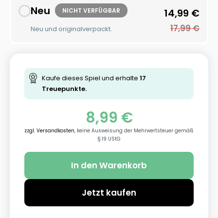
Neu
NICHT VERFÜGBAR
14,99
€
17,99
€
Neu und originalverpackt.
Kaufe dieses Spiel und erhalte
17
Treuepunkte.
8,99
€
zzgl. Versandkosten
, keine Ausweisung der Mehrwertsteuer gemäß
§ 19 UStG
In den Warenkorb
Jetzt kaufen