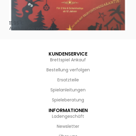
Oh, heilige Nacht!
2 D
11,95
€
4,
Ausführung wählen
Au
KUNDENSERVICE
Brettspiel Ankauf
Bestellung verfolgen
Ersatzteile
Spielanleitungen
Spieleberatung
INFORMATIONEN
Ladengeschäft
Newsletter