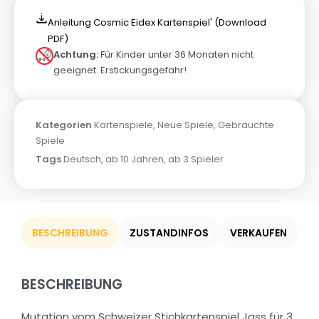
Anleitung Cosmic Eidex Kartenspiel' (Download
PDF)
Achtung:
Für Kinder unter 36 Monaten nicht
geeignet. Erstickungsgefahr!
Kategorien
Kartenspiele
,
Neue Spiele
,
Gebrauchte
Spiele
Tags
Deutsch
,
ab 10 Jahren
,
ab 3 Spieler
BESCHREIBUNG
ZUSTANDINFOS
VERKAUFEN
BESCHREIBUNG
Mutation vom Schweizer Stichkartenspiel Jass für 3