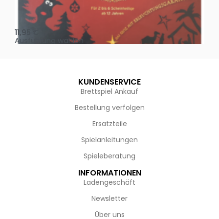
Oh, heilige Nacht!
2 D
11,95
€
4,
Ausführung wählen
Au
KUNDENSERVICE
Brettspiel Ankauf
Bestellung verfolgen
Ersatzteile
Spielanleitungen
Spieleberatung
INFORMATIONEN
Ladengeschäft
Newsletter
Über uns