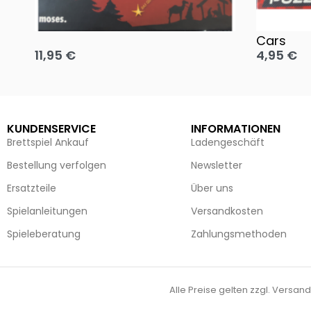
Oh, heilige Nacht!
2 Disney 
Cars
11,95
€
4,95
€
Ausführung wählen
Ausführun
KUNDENSERVICE
INFORMATIONEN
Brettspiel Ankauf
Ladengeschäft
Bestellung verfolgen
Newsletter
Ersatzteile
Über uns
Spielanleitungen
Versandkosten
Spieleberatung
Zahlungsmethoden
Alle Preise gelten zzgl. Versand