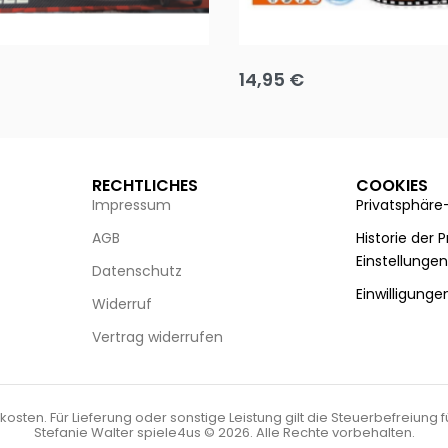
Puzzle 35 Teile Minnie +
Disney Guess the Film
14,95
€
g wählen
Ausführung wählen
RECHTLICHES
COOKIES
Impressum
Privatsphäre
AGB
Historie der 
Einstellunge
Datenschutz
Einwilligunge
Widerruf
Vertrag widerrufen
kosten. Für Lieferung oder sonstige Leistung gilt die Steuerbefreiung 
Stefanie Walter spiele4us © 2026. Alle Rechte vorbehalten.