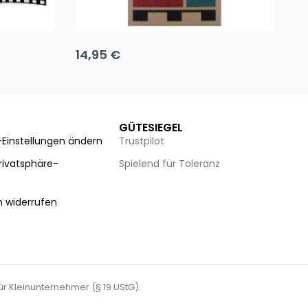
Team up
Ha
14,95
€
8
Ausführung wählen
Au
GÜTESIEGEL
-Einstellungen ändern
Trustpilot
Privatsphäre-
Spielend für Toleranz
n
n widerrufen
für Kleinunternehmer (§ 19 UStG).