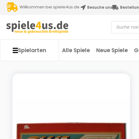
Willkommen bei spiele4us.de
Besuche uns
Bestellun
Spielarten
Alle Spiele
Neue Spiele
G