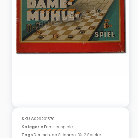
SKU
G029201570
Kategorie
Familienspiele
Tags
Deutsch
,
ab 8 Jahren
,
für 2 Spieler