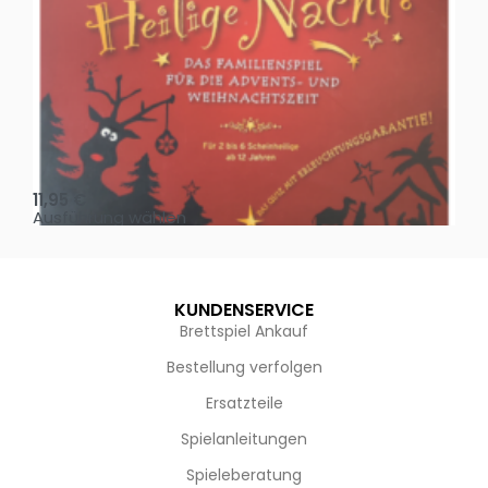
Oh, heilige Nacht!
2 D
11,95
€
4,
Ausführung wählen
Au
KUNDENSERVICE
Brettspiel Ankauf
Bestellung verfolgen
Ersatzteile
Spielanleitungen
Spieleberatung