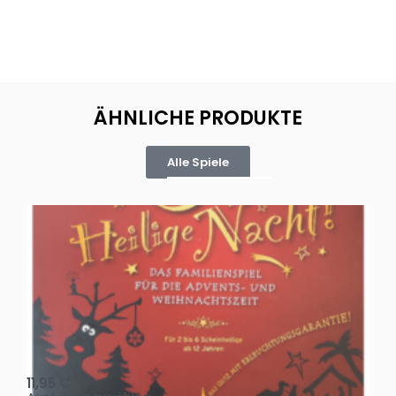
ÄHNLICHE PRODUKTE
Alle Spiele
Oh, heilige Nacht!
2 D
11,95
€
4,