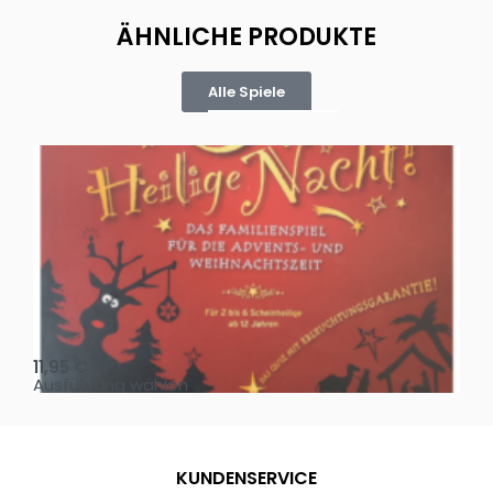
ÄHNLICHE PRODUKTE
Alle Spiele
Oh, heilige Nacht!
2 D
11,95
€
4,
Ausführung wählen
Au
KUNDENSERVICE