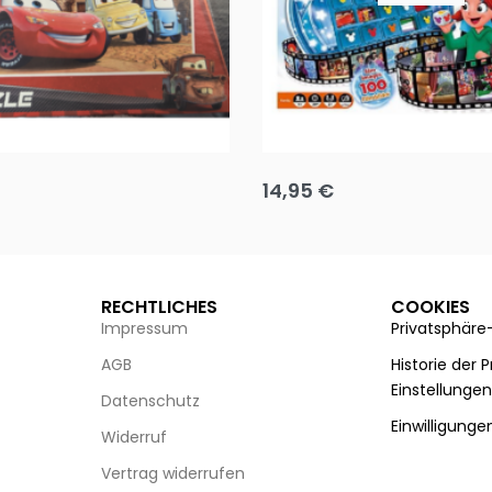
Puzzle 35 Teile Minnie +
Disney Guess the Film
14,95
€
g wählen
Ausführung wählen
RECHTLICHES
COOKIES
Impressum
Privatsphäre
AGB
Historie der 
Einstellunge
Datenschutz
Einwilligunge
Widerruf
Vertrag widerrufen