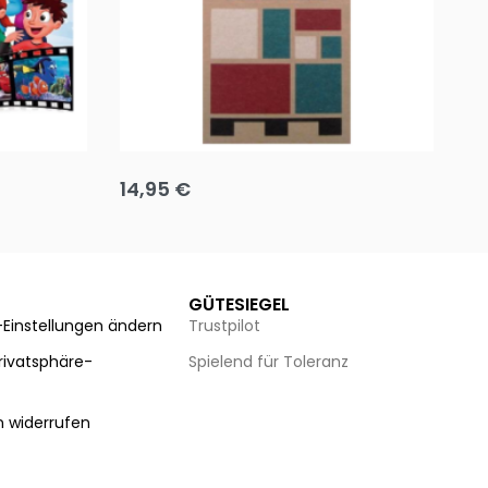
Team up
Ha
14,95
€
8
Ausführung wählen
Au
GÜTESIEGEL
-Einstellungen ändern
Trustpilot
Privatsphäre-
Spielend für Toleranz
n
n widerrufen