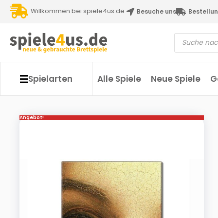
Willkommen bei spiele4us.de
Besuche uns
Bestellun
Spielarten
Alle Spiele
Neue Spiele
G
Angebot!