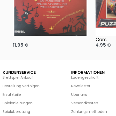
Oh, heilige Nacht!
2 Disney 
Cars
11,95
€
4,95
€
Ausführung wählen
Ausführun
KUNDENSERVICE
INFORMATIONEN
Brettspiel Ankauf
Ladengeschäft
Bestellung verfolgen
Newsletter
Ersatzteile
Über uns
Spielanleitungen
Versandkosten
Spieleberatung
Zahlungsmethoden