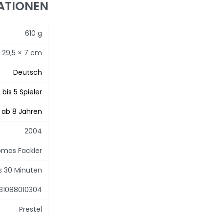
ATIONEN
610 g
× 29,5 × 7 cm
Deutsch
 bis 5 Spieler
ab 8 Jahren
2004
mas Fackler
is 30 Minuten
31088010304
Prestel