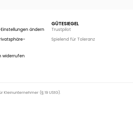
GÜTESIEGEL
-Einstellungen ändern
Trustpilot
Privatsphäre-
Spielend für Toleranz
n
n widerrufen
für Kleinunternehmer (§ 19 UStG).