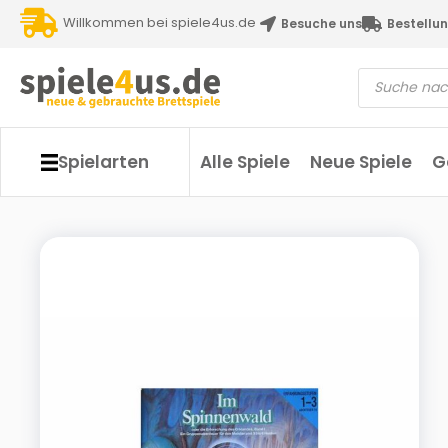
Willkommen bei spiele4us.de
Besuche uns
Bestellun
Spielarten
Alle Spiele
Neue Spiele
G