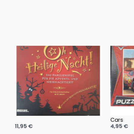
Oh, heilige Nacht!
2 Disney 
Cars
11,95
€
4,95
€
Ausführung wählen
Ausführun