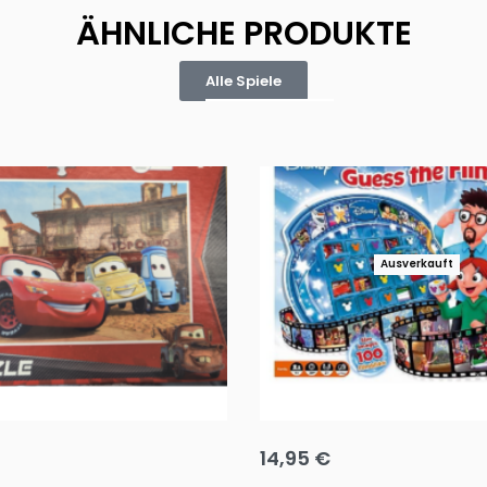
ÄHNLICHE PRODUKTE
Alle Spiele
Ausverkauft
Puzzle 35 Teile Minnie +
Disney Guess the Film
14,95
€
g wählen
Ausführung wählen