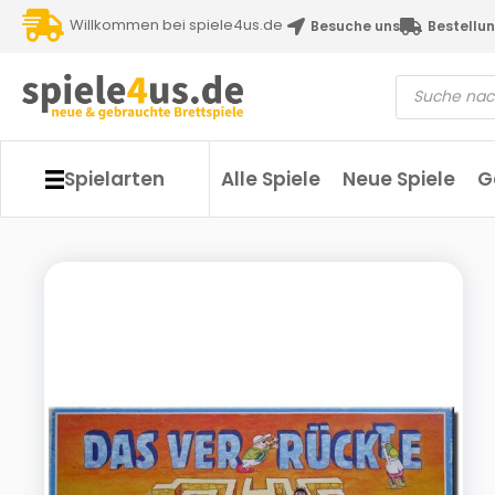
Willkommen bei spiele4us.de
Besuche uns
Bestellun
Spielarten
Alle Spiele
Neue Spiele
G