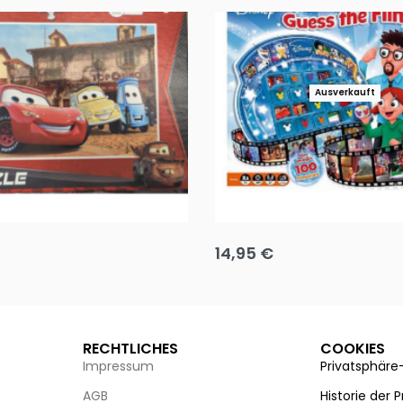
Ausverkauft
Puzzle 35 Teile Minnie +
Disney Guess the Film
14,95
€
g wählen
Ausführung wählen
RECHTLICHES
COOKIES
Impressum
Privatsphäre
AGB
Historie der 