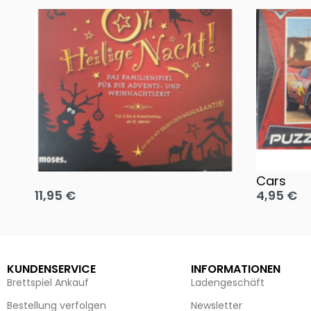
Oh, heilige Nacht!
2 Disney 
Cars
11,95
€
4,95
€
Ausführung wählen
Ausführun
KUNDENSERVICE
INFORMATIONEN
Brettspiel Ankauf
Ladengeschäft
Bestellung verfolgen
Newsletter