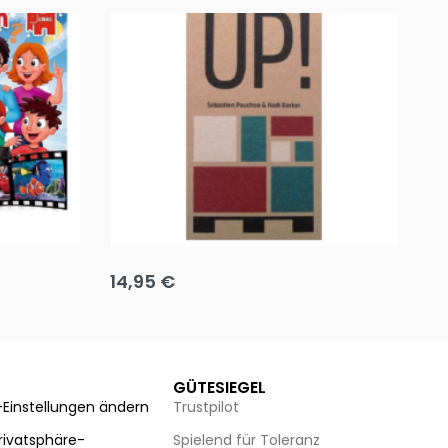
Team up
Ha
14,95
€
8
Ausführung wählen
Au
GÜTESIEGEL
-Einstellungen ändern
Trustpilot
Privatsphäre-
Spielend für Toleranz