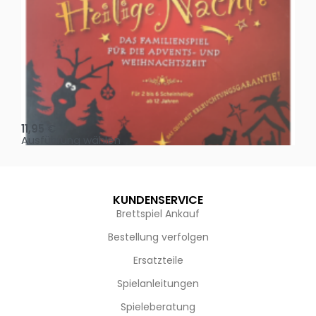
Oh, heilige Nacht!
2 D
11,95
€
4,
Ausführung wählen
Au
KUNDENSERVICE
Brettspiel Ankauf
Bestellung verfolgen
Ersatzteile
Spielanleitungen
Spieleberatung