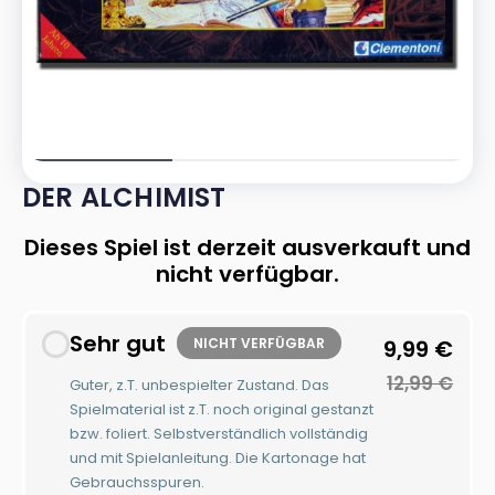
DER ALCHIMIST
Dieses Spiel ist derzeit ausverkauft und
nicht verfügbar.
Sehr gut
NICHT VERFÜGBAR
9,99
€
12,99
€
Guter, z.T. unbespielter Zustand. Das
Spielmaterial ist z.T. noch original gestanzt
bzw. foliert. Selbstverständlich vollständig
und mit Spielanleitung. Die Kartonage hat
Gebrauchsspuren.