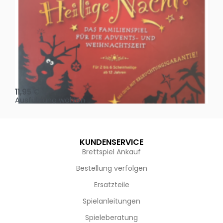
Oh, heilige Nacht!
2 D
11,95
€
4,
Ausführung wählen
Au
KUNDENSERVICE
Brettspiel Ankauf
Bestellung verfolgen
Ersatzteile
Spielanleitungen
Spieleberatung