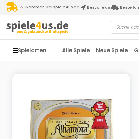
Willkommen bei spiele4us.de
Besuche uns
Bestellun
Spielarten
Alle Spiele
Neue Spiele
G