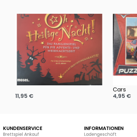
Oh, heilige Nacht!
2 Disney 
Cars
11,95
€
4,95
€
Ausführung wählen
Ausführun
KUNDENSERVICE
INFORMATIONEN
Brettspiel Ankauf
Ladengeschäft