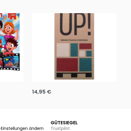
Team up
Ha
14,95
€
8
Ausführung wählen
Au
GÜTESIEGEL
-Einstellungen ändern
Trustpilot