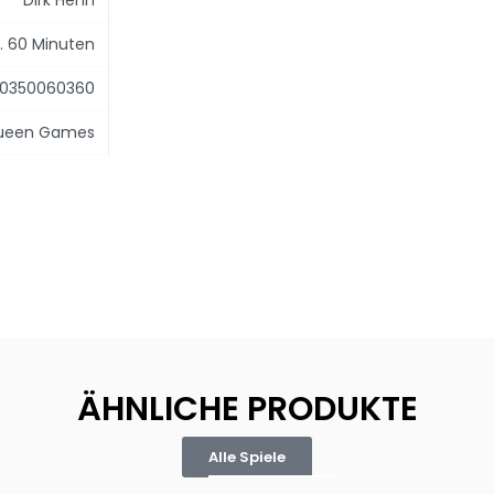
Dirk Henn
. 60 Minuten
10350060360
ueen Games
ÄHNLICHE PRODUKTE
Alle Spiele