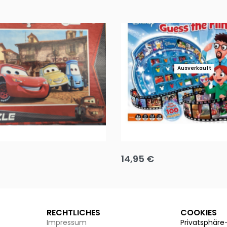
Ausverkauft
Puzzle 35 Teile Minnie +
Disney Guess the Film
14,95
€
g wählen
Ausführung wählen
RECHTLICHES
COOKIES
Impressum
Privatsphäre