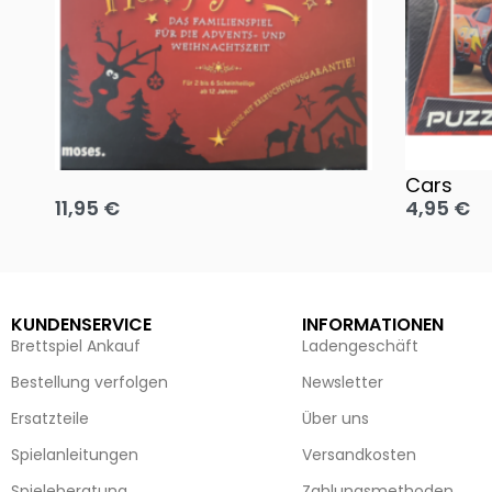
Oh, heilige Nacht!
2 Disney 
Cars
11,95
€
4,95
€
Ausführung wählen
Ausführun
KUNDENSERVICE
INFORMATIONEN
Brettspiel Ankauf
Ladengeschäft
Bestellung verfolgen
Newsletter
Ersatzteile
Über uns
Spielanleitungen
Versandkosten
Spieleberatung
Zahlungsmethoden