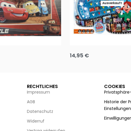
Ausverkauft
Puzzle 35 Teile Minnie +
Disney Guess the Film
14,95
€
g wählen
Ausführung wählen
RECHTLICHES
COOKIES
Impressum
Privatsphäre
AGB
Historie der 
Einstellunge
Datenschutz
Einwilligunge
Widerruf
Vertrag widerrufen