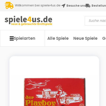
Willkommen bei spiele4us.de
Besuche uns
Bestellun
Spielarten
Alle Spiele
Neue Spiele
G