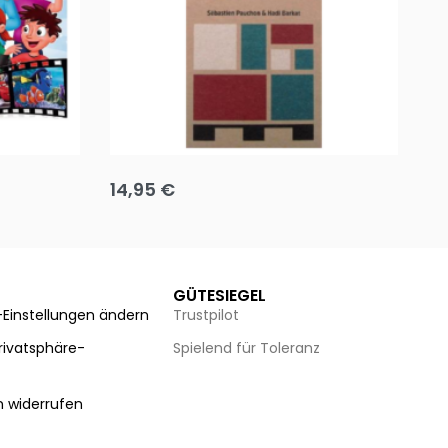
Team up
Ha
14,95
€
8
Ausführung wählen
Au
GÜTESIEGEL
-Einstellungen ändern
Trustpilot
Privatsphäre-
Spielend für Toleranz
n
n widerrufen