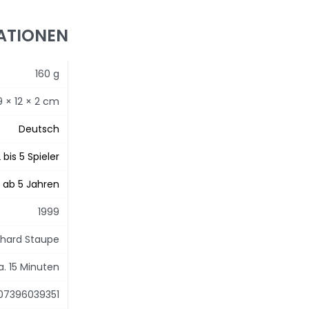
ATIONEN
160 g
9 × 12 × 2 cm
Deutsch
 bis 5 Spieler
ab 5 Jahren
1999
nhard Staupe
a. 15 Minuten
07396039351