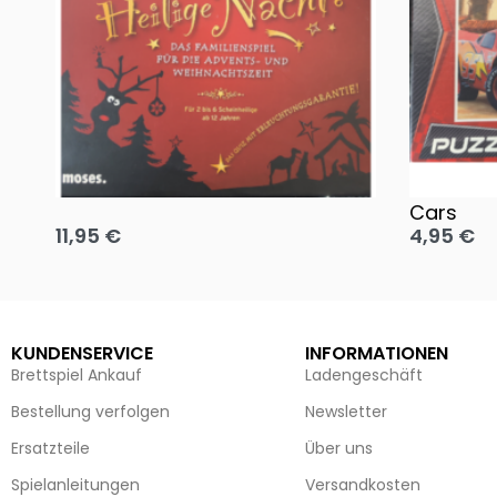
Oh, heilige Nacht!
2 Disney 
Cars
11,95
€
4,95
€
Ausführung wählen
Ausführun
KUNDENSERVICE
INFORMATIONEN
Brettspiel Ankauf
Ladengeschäft
Bestellung verfolgen
Newsletter
Ersatzteile
Über uns
Spielanleitungen
Versandkosten