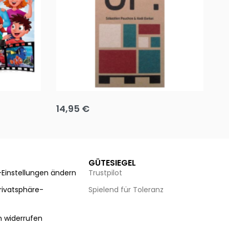
Team up
Ha
14,95
€
8
Ausführung wählen
Au
GÜTESIEGEL
-Einstellungen ändern
Trustpilot
Privatsphäre-
Spielend für Toleranz
n
n widerrufen