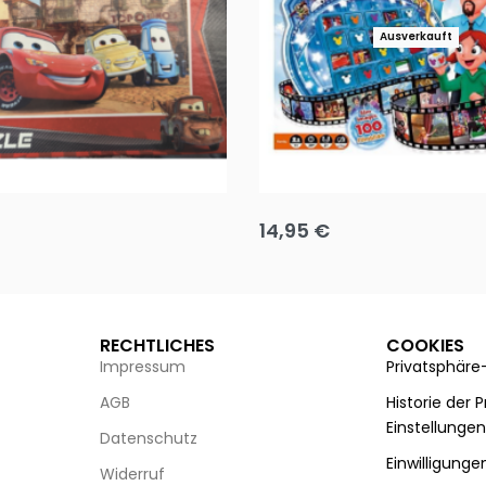
Ausverkauft
Puzzle 35 Teile Minnie +
Disney Guess the Film
14,95
€
g wählen
Ausführung wählen
RECHTLICHES
COOKIES
Impressum
Privatsphäre
AGB
Historie der 
Einstellunge
Datenschutz
Einwilligunge
Widerruf