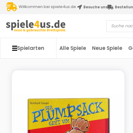
Willkommen bei spiele4us.de
Besuche uns
Bestellun
Spielarten
Alle Spiele
Neue Spiele
G