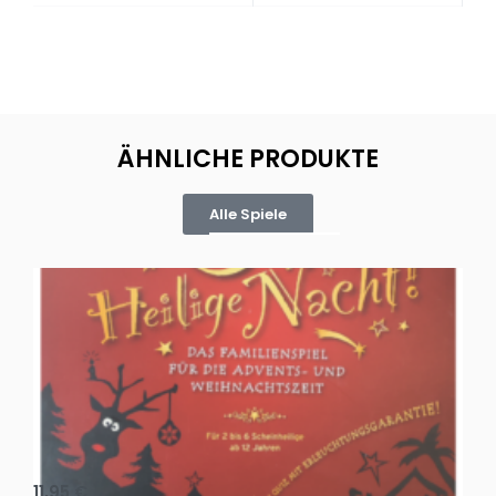
ÄHNLICHE PRODUKTE
Alle Spiele
Oh, heilige Nacht!
2 D
11,95
€
4,