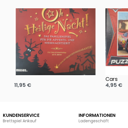
Oh, heilige Nacht!
2 Disney 
Cars
11,95
€
4,95
€
Ausführung wählen
Ausführun
KUNDENSERVICE
INFORMATIONEN
Brettspiel Ankauf
Ladengeschäft