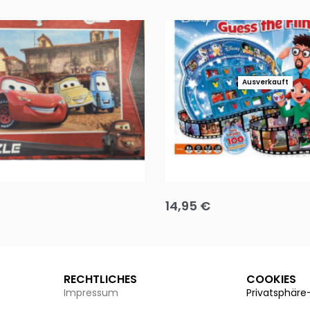
Ausverkauft
Puzzle 35 Teile Minnie +
Disney Guess the Film
14,95
€
g wählen
Ausführung wählen
RECHTLICHES
COOKIES
Impressum
Privatsphäre