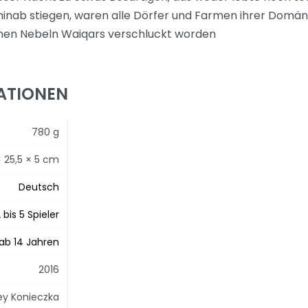
hinab stiegen, waren alle Dörfer und Farmen ihrer Domä
nen Nebeln Waiqars verschluckt worden
ATIONEN
780 g
× 25,5 × 5 cm
Deutsch
 bis 5 Spieler
ab 14 Jahren
2016
ey Konieczka