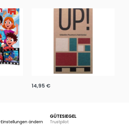
Team up
Ha
14,95
€
8
Ausführung wählen
Au
GÜTESIEGEL
-Einstellungen ändern
Trustpilot