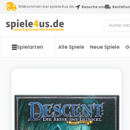
Willkommen bei spiele4us.de
Besuche uns
Bestellun
Spielarten
Alle Spiele
Neue Spiele
G