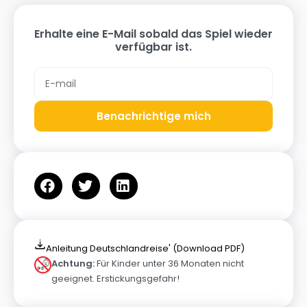
Erhalte eine E-Mail sobald das Spiel wieder
verfügbar ist.
Benachrichtige mich
Anleitung Deutschlandreise' (Download PDF)
Achtung:
Für Kinder unter 36 Monaten nicht
geeignet. Erstickungsgefahr!