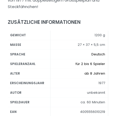
von 1977 mit doppelseitigem Großspielplan und
Steckfähnchen!
ZUSÄTZLICHE INFORMATIONEN
1200 g
GEWICHT
27 × 37 × 5,5 cm
MASSE
Deutsch
SPRACHE
für 2 bis 6 Spieler
SPIELERANZAHL
ab 8 Jahren
ALTER
1977
ERSCHEINUNGSJAHR
unbekannt
AUTOR
ca. 60 Minuten
SPIELDAUER
4005556010219
EAN