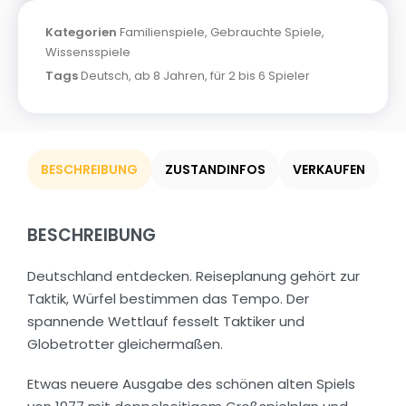
Kategorien
Familienspiele
,
Gebrauchte Spiele
,
Wissensspiele
Tags
Deutsch
,
ab 8 Jahren
,
für 2 bis 6 Spieler
BESCHREIBUNG
ZUSTANDINFOS
VERKAUFEN
BESCHREIBUNG
Deutschland entdecken. Reiseplanung gehört zur
Taktik, Würfel bestimmen das Tempo. Der
spannende Wettlauf fesselt Taktiker und
Globetrotter gleichermaßen.
Etwas neuere Ausgabe des schönen alten Spiels