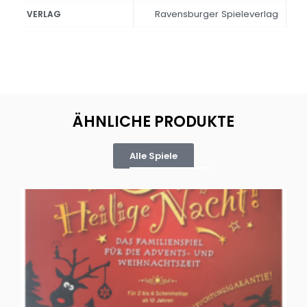
Ravensburger Spieleverlag
VERLAG
ÄHNLICHE PRODUKTE
Alle Spiele
Oh, heilige Nacht!
2 D