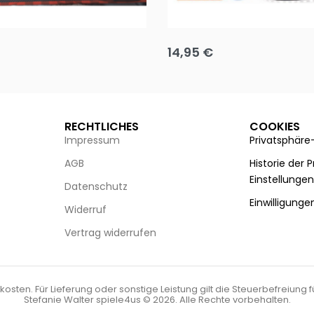
Puzzle 35 Teile Minnie +
Disney Guess the Film
14,95
€
g wählen
Ausführung wählen
RECHTLICHES
COOKIES
Impressum
Privatsphäre
AGB
Historie der 
Einstellunge
Datenschutz
Einwilligunge
Widerruf
Vertrag widerrufen
kosten. Für Lieferung oder sonstige Leistung gilt die Steuerbefreiung 
Stefanie Walter spiele4us © 2026. Alle Rechte vorbehalten.