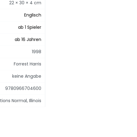
22 × 30 × 4 cm
Englisch
ab 1 Spieler
ab 16 Jahren
1998
Forrest Harris
keine Angabe
9780966704600
ions Normal, Illinois