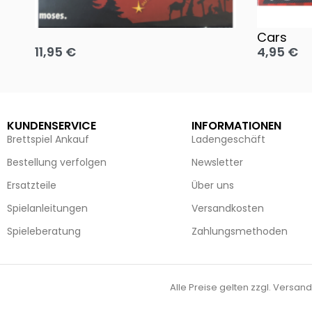
Oh, heilige Nacht!
2 Disney 
Cars
11,95
€
4,95
€
Ausführung wählen
Ausführun
KUNDENSERVICE
INFORMATIONEN
Brettspiel Ankauf
Ladengeschäft
Bestellung verfolgen
Newsletter
Ersatzteile
Über uns
Spielanleitungen
Versandkosten
Spieleberatung
Zahlungsmethoden
Alle Preise gelten zzgl. Versand