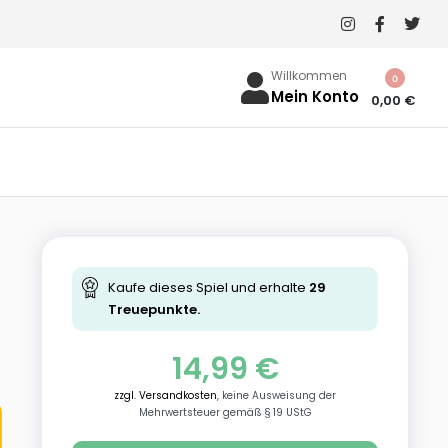
Willkommen
0
Mein Konto
0,00
€
Kaufe dieses Spiel und erhalte
29
Treuepunkte.
14,99
€
zzgl. Versandkosten
, keine Ausweisung der
Mehrwertsteuer gemäß § 19 UStG