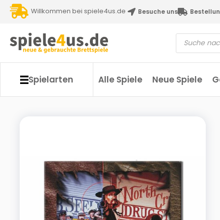
Willkommen bei spiele4us.de
Besuche uns
Bestellun
Spielarten
Alle Spiele
Neue Spiele
G