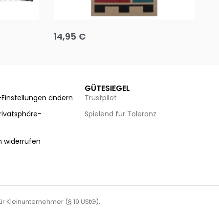
Team up
Ha
14,95
€
8
Ausführung wählen
Au
GÜTESIEGEL
-Einstellungen ändern
Trustpilot
Privatsphäre-
Spielend für Toleranz
n
n widerrufen
für Kleinunternehmer (§ 19 UStG).