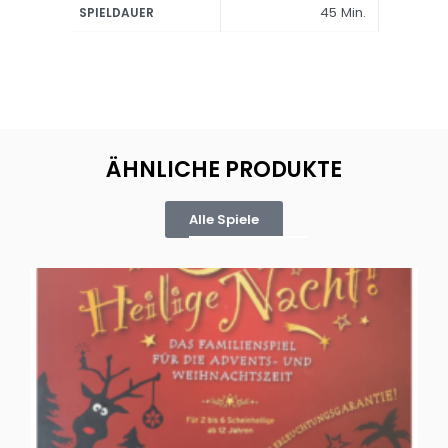
45 Min.
SPIELDAUER
ÄHNLICHE PRODUKTE
Alle Spiele
Oh, heilige Nacht!
2 D