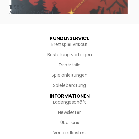
11,95
€
4,
Ausführung wählen
Au
KUNDENSERVICE
Brettspiel Ankauf
Bestellung verfolgen
Ersatzteile
Spielanleitungen
Spieleberatung
INFORMATIONEN
Ladengeschäft
Newsletter
Über uns
Versandkosten