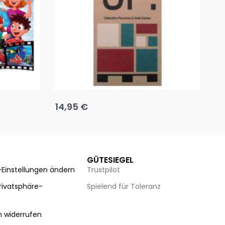
Team up
Ha
14,95
€
8
Ausführung wählen
Au
GÜTESIEGEL
-Einstellungen ändern
Trustpilot
Privatsphäre-
Spielend für Toleranz
n
n widerrufen