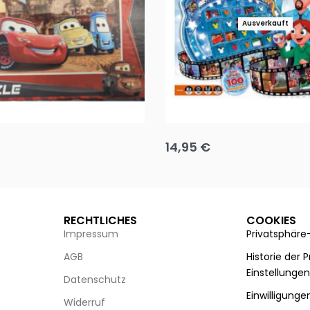
Ausverkauft
Puzzle 35 Teile Minnie +
Disney Guess the Film
14,95
€
g wählen
Ausführung wählen
RECHTLICHES
COOKIES
Impressum
Privatsphäre
AGB
Historie der 
Einstellunge
Datenschutz
Einwilligunge
Widerruf