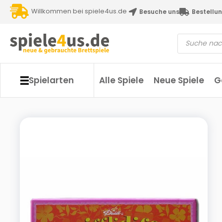
Willkommen bei spiele4us.de
Besuche uns
Bestellun
Spielarten
Alle Spiele
Neue Spiele
G