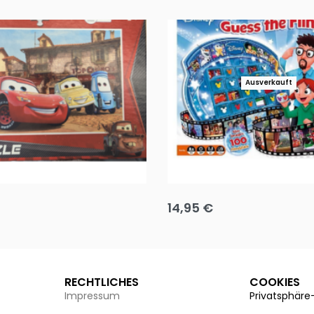
Ausverkauft
Puzzle 35 Teile Minnie +
Disney Guess the Film
14,95
€
g wählen
Ausführung wählen
RECHTLICHES
COOKIES
Impressum
Privatsphäre