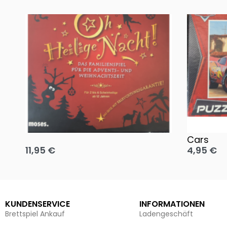
Oh, heilige Nacht!
2 Disney 
Cars
11,95
€
4,95
€
Ausführung wählen
Ausführun
KUNDENSERVICE
INFORMATIONEN
Brettspiel Ankauf
Ladengeschäft