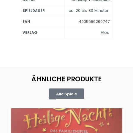
ca. 20 bis 30 Minuten
SPIELDAUER
4005556269747
EAN
Alea
VERLAG
ÄHNLICHE PRODUKTE
Alle Spiele