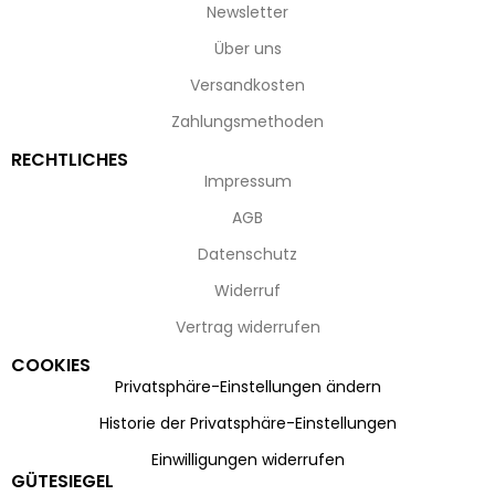
Newsletter
Über uns
Versandkosten
Zahlungsmethoden
RECHTLICHES
Impressum
AGB
Datenschutz
Widerruf
Vertrag widerrufen
COOKIES
Privatsphäre-Einstellungen ändern
Historie der Privatsphäre-Einstellungen
Einwilligungen widerrufen
GÜTESIEGEL