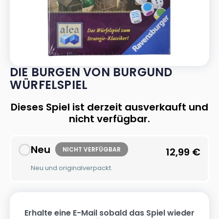
DIE BURGEN VON BURGUND
WÜRFELSPIEL
Dieses Spiel ist derzeit ausverkauft und
nicht verfügbar.
Neu
NICHT VERFÜGBAR
12,99
€
Neu und originalverpackt.
Erhalte eine E-Mail sobald das Spiel wieder