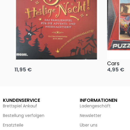
Oh, heilige Nacht!
2 Disney 
Cars
11,95
€
4,95
€
Ausführung wählen
Ausführun
KUNDENSERVICE
INFORMATIONEN
Brettspiel Ankauf
Ladengeschäft
Bestellung verfolgen
Newsletter
Ersatzteile
Über uns