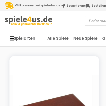
Willkommen bei spiele4us.de
Besuche uns
Bestellun
Spielarten
Alle Spiele
Neue Spiele
G