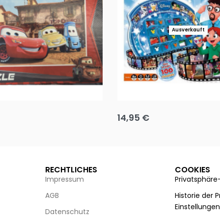
Ausverkauft
Puzzle 35 Teile Minnie +
Disney Guess the Film
14,95
€
g wählen
Ausführung wählen
RECHTLICHES
COOKIES
Impressum
Privatsphäre
AGB
Historie der 
Einstellunge
Datenschutz