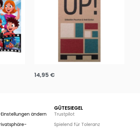
Team up
Ha
14,95
€
8
Ausführung wählen
Au
GÜTESIEGEL
-Einstellungen ändern
Trustpilot
Privatsphäre-
Spielend für Toleranz
n