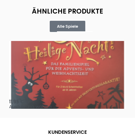
ÄHNLICHE PRODUKTE
Alle Spiele
Oh, heilige Nacht!
2 D
11,95
€
4,
Ausführung wählen
Au
KUNDENSERVICE