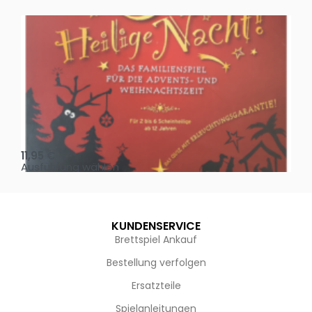
Oh, heilige Nacht!
2 D
11,95
€
4,
Ausführung wählen
Au
KUNDENSERVICE
Brettspiel Ankauf
Bestellung verfolgen
Ersatzteile
Spielanleitungen