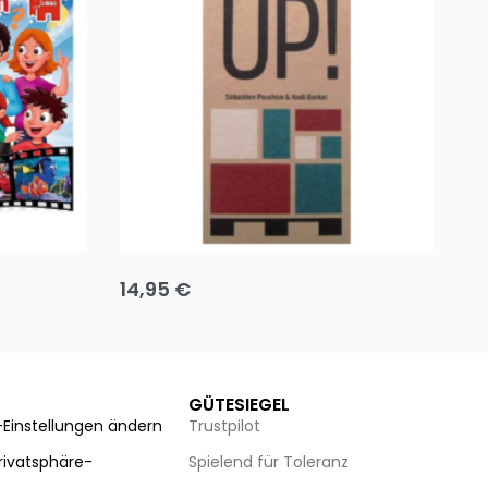
Team up
Ha
14,95
€
8
Ausführung wählen
Au
GÜTESIEGEL
-Einstellungen ändern
Trustpilot
Privatsphäre-
Spielend für Toleranz
n