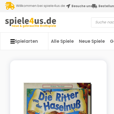
Willkommen bei spiele4us.de
Besuche uns
Bestellun
Spielarten
Alle Spiele
Neue Spiele
G