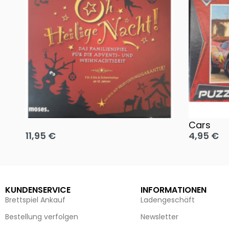
Oh, heilige Nacht!
2 Disney 
Cars
11,95
€
4,95
€
Ausführung wählen
Ausführun
KUNDENSERVICE
INFORMATIONEN
Brettspiel Ankauf
Ladengeschäft
Bestellung verfolgen
Newsletter