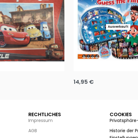
Ausverkauft
Puzzle 35 Teile Minnie +
Disney Guess the Film
14,95
€
g wählen
Ausführung wählen
RECHTLICHES
COOKIES
Impressum
Privatsphäre
AGB
Historie der 
Einstellunge