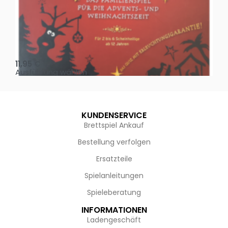
Oh, heilige Nacht!
2 D
11,95
€
4,
Ausführung wählen
Au
KUNDENSERVICE
Brettspiel Ankauf
Bestellung verfolgen
Ersatzteile
Spielanleitungen
Spieleberatung
INFORMATIONEN
Ladengeschäft