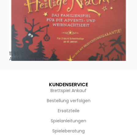
Oh, heilige Nacht!
2 D
11,95
€
4,
Ausführung wählen
Au
KUNDENSERVICE
Brettspiel Ankauf
Bestellung verfolgen
Ersatzteile
Spielanleitungen
Spieleberatung