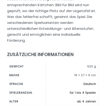
entsprechenden Kärtchen. Bild für Bild wird nun
geprüft, wo der richtige Platz auf der Legetafel ist.
Wer das fehlerfrei schafft, gewinnt das Spiel. Die
verschiedenen Spielvarianten werden
unterschiedlichen Entwicklungs- und Altersstufen
gerecht und ermöglichen eine individuelle
Förderung.
ZUSÄTZLICHE INFORMATIONEN
520 g
GEWICHT
19 × 27 × 6 cm
MASSE
Deutsch
SPRACHE
für 1 bis 4 Spieler
SPIELERANZAHL
ab 4 Jahren
ALTER