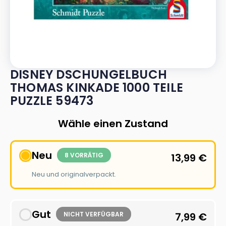
DISNEY DSCHUNGELBUCH
THOMAS KINKADE 1000 TEILE
PUZZLE 59473
Wähle einen Zustand
Neu
8 VORRÄTIG
13,99
€
Neu und originalverpackt.
Gut
NICHT VERFÜGBAR
7,99
€