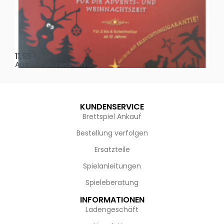
Oh, heilige Nacht!
2 D
11,95
€
4,
Ausführung wählen
Au
KUNDENSERVICE
Brettspiel Ankauf
Bestellung verfolgen
Ersatzteile
Spielanleitungen
Spieleberatung
INFORMATIONEN
Ladengeschäft