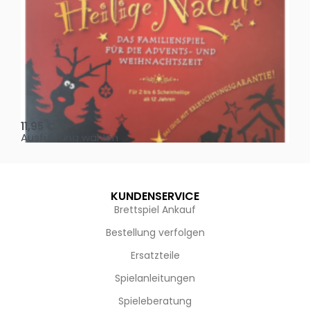
Oh, heilige Nacht!
2 D
11,95
€
4,
Ausführung wählen
Au
KUNDENSERVICE
Brettspiel Ankauf
Bestellung verfolgen
Ersatzteile
Spielanleitungen
Spieleberatung