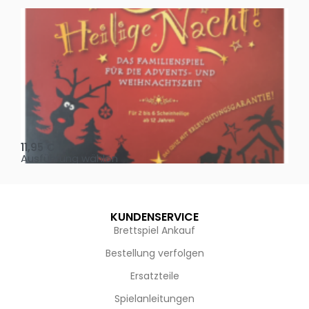
Oh, heilige Nacht!
2 D
11,95
€
4,
Ausführung wählen
Au
KUNDENSERVICE
Brettspiel Ankauf
Bestellung verfolgen
Ersatzteile
Spielanleitungen