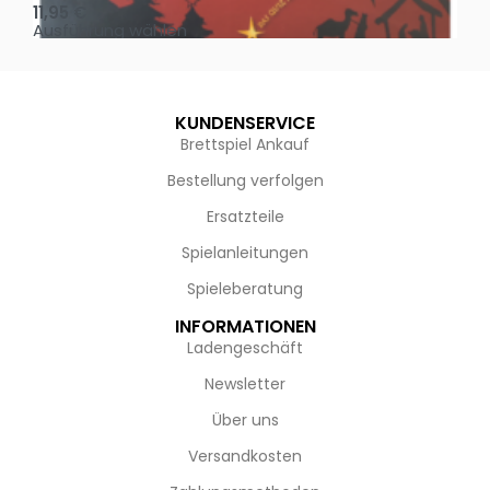
11,95
€
4,
Ausführung wählen
Au
KUNDENSERVICE
Brettspiel Ankauf
Bestellung verfolgen
Ersatzteile
Spielanleitungen
Spieleberatung
INFORMATIONEN
Ladengeschäft
Newsletter
Über uns
Versandkosten