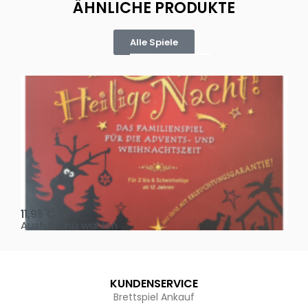
ÄHNLICHE PRODUKTE
Alle Spiele
Oh, heilige Nacht!
2 D
11,95
€
4,
Ausführung wählen
Au
KUNDENSERVICE
Brettspiel Ankauf