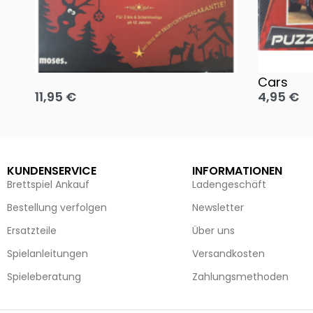
Oh, heilige Nacht!
2 Disney 
Cars
11,95
€
4,95
€
Ausführung wählen
Ausführun
KUNDENSERVICE
INFORMATIONEN
Brettspiel Ankauf
Ladengeschäft
Bestellung verfolgen
Newsletter
Ersatzteile
Über uns
Spielanleitungen
Versandkosten
Spieleberatung
Zahlungsmethoden