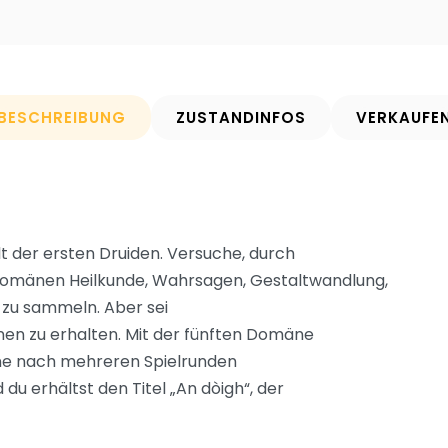
BESCHREIBUNG
ZUSTANDINFOS
VERKAUFE
t der ersten Druiden. Versuche, durch
Domänen Heilkunde, Wahrsagen, Gestaltwandlung,
zu sammeln. Aber sei
nen zu erhalten. Mit der fünften Domäne
inne nach mehreren Spielrunden
du erhältst den Titel „An dòigh“, der