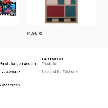
Team up
Ha
14,95
€
8
Ausführung wählen
Au
GÜTESIEGEL
-Einstellungen ändern
Trustpilot
Privatsphäre-
Spielend für Toleranz
n
n widerrufen