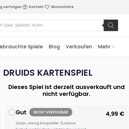
g verfolgen
Kontakt
Wunschliste
ebrauchte Spiele
Blog
Verkaufen
Mehr
DRUIDS KARTENSPIEL
Dieses Spiel ist derzeit ausverkauft und
nicht verfügbar.
Gut
NICHT VERFÜGBAR
4,99
€
Guter, wenig bespielter Zustand.