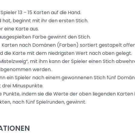
Spieler 13 – 15 Karten auf die Hand.
hat, beginnt mit ihr den ersten Stich.
er eine Karte aus.
 ausgespielten Farbe gewinnt den Stich.
ie Karten nach Domänen (Farben) sortiert gestapelt offen
rd die Karte mit dem niedrigsten Wert nach oben gelegt.
Mistelzweig“, mit ihm kann der Spieler einen Stich abwehre
e abgenommen werden.
enn ein Spieler nach einem gewonnenen Stich fünf Domänens
t drei Minuspunkte.
re Punkte, indem sie die Werte der oben liegenden Karten 
kten, nach fünf Spielrunden, gewinnt.
ATIONEN