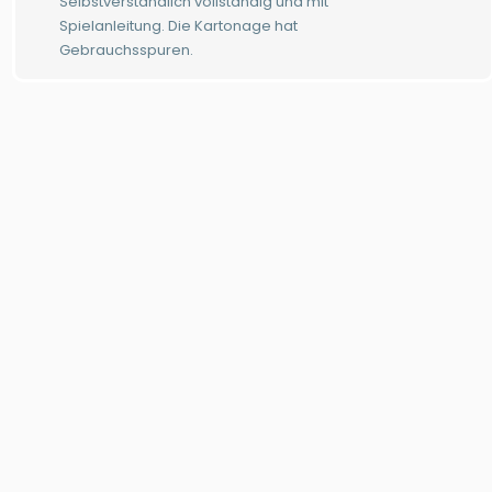
Selbstverständlich vollständig und mit
Spielanleitung. Die Kartonage hat
Gebrauchsspuren.