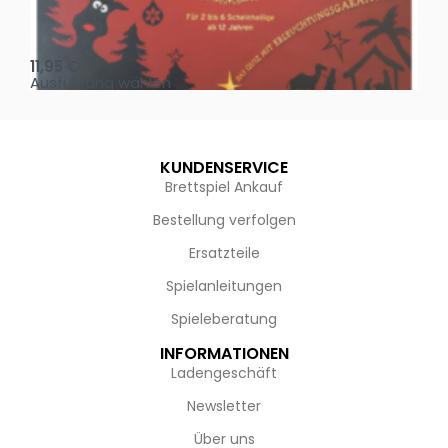
Oh, heilige Nacht!
2 D
11,95
€
4,
Ausführung wählen
Au
KUNDENSERVICE
Brettspiel Ankauf
Bestellung verfolgen
Ersatzteile
Spielanleitungen
Spieleberatung
INFORMATIONEN
Ladengeschäft
Newsletter
Über uns