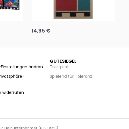
Team up
Ha
14,95
€
8
Ausführung wählen
Au
GÜTESIEGEL
-Einstellungen ändern
Trustpilot
Privatsphäre-
Spielend für Toleranz
n
n widerrufen
für Kleinunternehmer (§ 19 UStG).