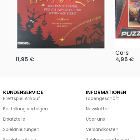
Oh, heilige Nacht!
2 Disney 
Cars
11,95
€
4,95
€
Ausführung wählen
Ausführun
KUNDENSERVICE
INFORMATIONEN
Brettspiel Ankauf
Ladengeschäft
Bestellung verfolgen
Newsletter
Ersatzteile
Über uns
Spielanleitungen
Versandkosten
Spieleberatung
Zahlungsmethoden