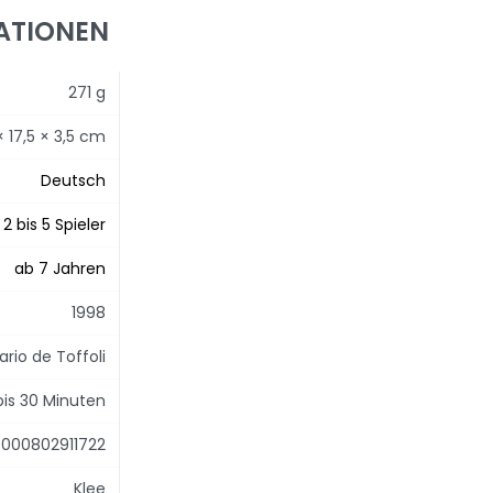
ATIONEN
271 g
 × 17,5 × 3,5 cm
Deutsch
 2 bis 5 Spieler
ab 7 Jahren
1998
ario de Toffoli
bis 30 Minuten
000802911722
Klee