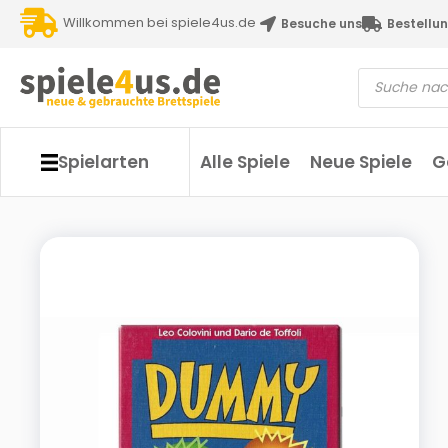
Willkommen bei spiele4us.de
Besuche uns
Bestellun
Spielarten
Alle Spiele
Neue Spiele
G