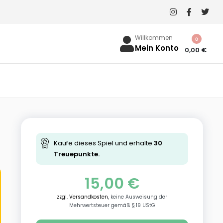
Willkommen
0
Mein Konto
0,00
€
Kaufe dieses Spiel und erhalte
30
Treuepunkte.
15,00
€
zzgl. Versandkosten
, keine Ausweisung der
Mehrwertsteuer gemäß § 19 UStG