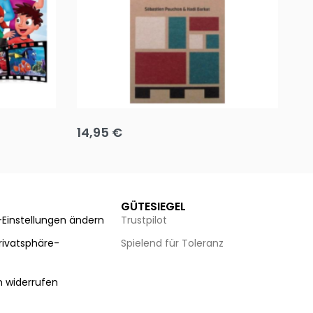
Team up
Ha
14,95
€
8
Ausführung wählen
Au
GÜTESIEGEL
-Einstellungen ändern
Trustpilot
Privatsphäre-
Spielend für Toleranz
n
n widerrufen