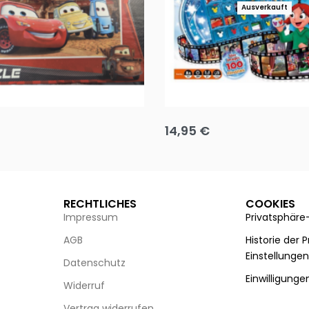
Ausverkauft
Puzzle 35 Teile Minnie +
Disney Guess the Film
14,95
€
g wählen
Ausführung wählen
RECHTLICHES
COOKIES
Impressum
Privatsphäre
AGB
Historie der 
Einstellunge
Datenschutz
Einwilligunge
Widerruf
Vertrag widerrufen