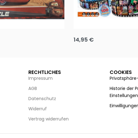
Puzzle 35 Teile Minnie +
Disney Guess the Film
14,95
€
g wählen
Ausführung wählen
RECHTLICHES
COOKIES
Impressum
Privatsphäre
AGB
Historie der 
Einstellunge
Datenschutz
Einwilligunge
Widerruf
Vertrag widerrufen