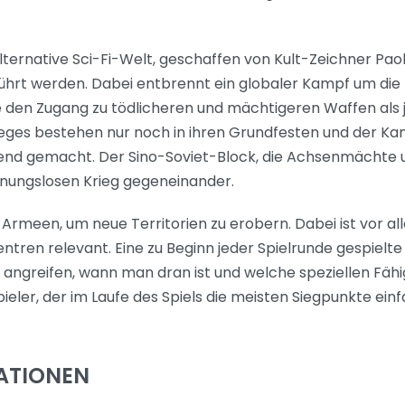
alternative Sci-Fi-Welt, geschaffen von Kult-Zeichner Pa
eführt werden. Dabei entbrennt ein globaler Kampf um die
 den Zugang zu tödlicheren und mächtigeren Waffen als j
eges bestehen nur noch in ihren Grundfesten und der Ka
end gemacht. Der Sino-Soviet-Block, die Achsenmächte un
fnungslosen Krieg gegeneinander.
e Armeen, um neue Territorien zu erobern. Dabei ist vor al
ren relevant. Eine zu Beginn jeder Spielrunde gespielte K
angreifen, wann man dran ist und welche speziellen Fähi
eler, der im Laufe des Spiels die meisten Siegpunkte ein
ATIONEN