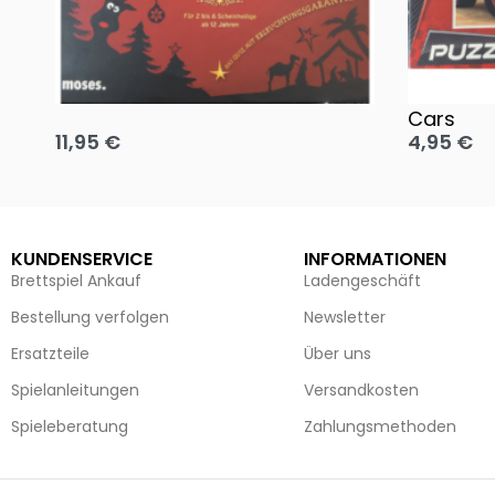
Oh, heilige Nacht!
2 Disney 
Cars
11,95
€
4,95
€
Ausführung wählen
Ausführun
KUNDENSERVICE
INFORMATIONEN
Brettspiel Ankauf
Ladengeschäft
Bestellung verfolgen
Newsletter
Ersatzteile
Über uns
Spielanleitungen
Versandkosten
Spieleberatung
Zahlungsmethoden