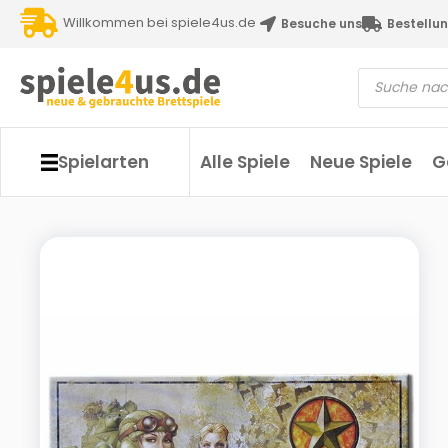
Willkommen bei spiele4us.de
Besuche uns
Bestellun
Spielarten
Alle Spiele
Neue Spiele
G