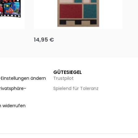
Team up
Ha
14,95
€
8
Ausführung wählen
Au
GÜTESIEGEL
-Einstellungen ändern
Trustpilot
Privatsphäre-
Spielend für Toleranz
n
n widerrufen