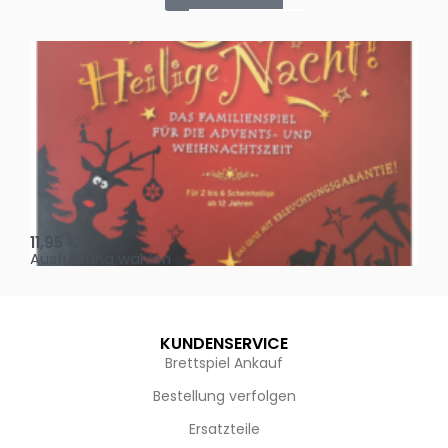
Oh, heilige Nacht!
2 D
11,95
€
4,
Ausführung wählen
Au
KUNDENSERVICE
Brettspiel Ankauf
Bestellung verfolgen
Ersatzteile