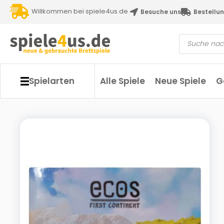
Willkommen bei spiele4us.de
Besuche uns
Bestellun
Spielarten
Alle Spiele
Neue Spiele
G