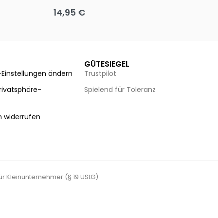
14,95
€
8
Ausführung wählen
Au
GÜTESIEGEL
-Einstellungen ändern
Trustpilot
Privatsphäre-
Spielend für Toleranz
n
n widerrufen
für Kleinunternehmer (§ 19 UStG).