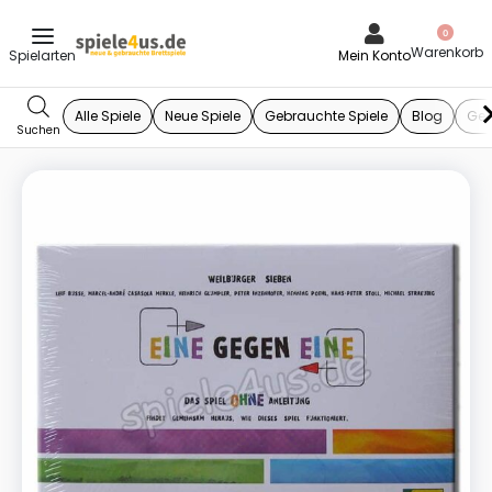
0
Mein Konto
Alle Spiele
Neue Spiele
Gebrauchte Spiele
Blog
Ges