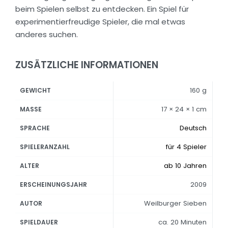
beim Spielen selbst zu entdecken. Ein Spiel für
experimentierfreudige Spieler, die mal etwas
anderes suchen.
ZUSÄTZLICHE INFORMATIONEN
160 g
GEWICHT
17 × 24 × 1 cm
MASSE
Deutsch
SPRACHE
für 4 Spieler
SPIELERANZAHL
ab 10 Jahren
ALTER
2009
ERSCHEINUNGSJAHR
Weilburger Sieben
AUTOR
ca. 20 Minuten
SPIELDAUER