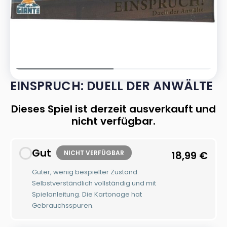
EINSPRUCH: DUELL DER ANWÄLTE
Dieses Spiel ist derzeit ausverkauft und
nicht verfügbar.
Gut
NICHT VERFÜGBAR
18,99
€
Guter, wenig bespielter Zustand.
Selbstverständlich vollständig und mit
Spielanleitung. Die Kartonage hat
Gebrauchsspuren.