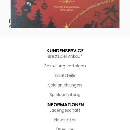
Oh, heilige Nacht!
2 D
11,95
€
4,
Ausführung wählen
Au
KUNDENSERVICE
Brettspiel Ankauf
Bestellung verfolgen
Ersatzteile
Spielanleitungen
Spieleberatung
INFORMATIONEN
Ladengeschäft
Newsletter
Über uns