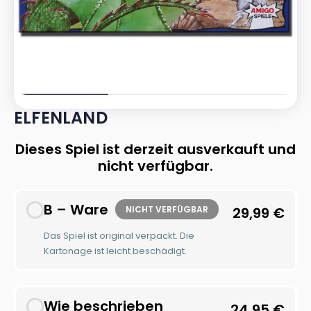
ELFENLAND
Dieses Spiel ist derzeit ausverkauft und
nicht verfügbar.
B – Ware
NICHT VERFÜGBAR
29,99
€
Das Spiel ist original verpackt. Die
Kartonage ist leicht beschädigt.
Wie beschrieben
24,95
€